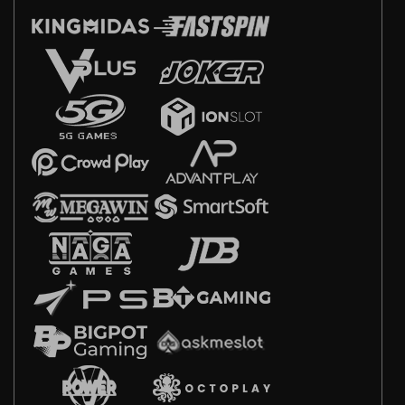
RTP Gacor!