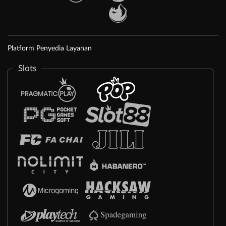
Platform Penyedia Layanan
Slots