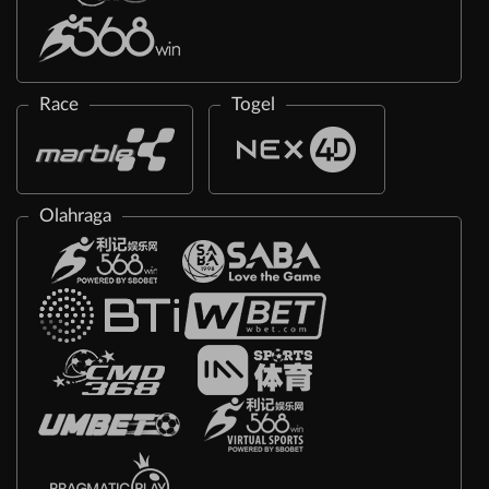
Race
Togel
Olahraga