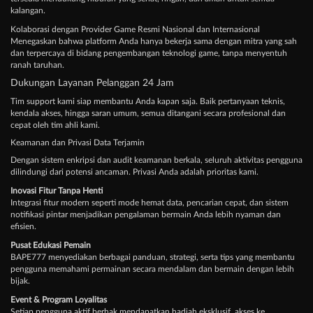
kalangan.
Kolaborasi dengan Provider Game Resmi Nasional dan Internasional
Menegaskan bahwa platform Anda hanya bekerja sama dengan mitra yang sah
dan terpercaya di bidang pengembangan teknologi game, tanpa menyentuh
ranah taruhan.
Dukungan Layanan Pelanggan 24 Jam
Tim support kami siap membantu Anda kapan saja. Baik pertanyaan teknis,
kendala akses, hingga saran umum, semua ditangani secara profesional dan
cepat oleh tim ahli kami.
Keamanan dan Privasi Data Terjamin
Dengan sistem enkripsi dan audit keamanan berkala, seluruh aktivitas pengguna
dilindungi dari potensi ancaman. Privasi Anda adalah prioritas kami.
Inovasi Fitur Tanpa Henti
Integrasi fitur modern seperti mode hemat data, pencarian cepat, dan sistem
notifikasi pintar menjadikan pengalaman bermain Anda lebih nyaman dan
efisien.
Pusat Edukasi Pemain
BAPE777 menyediakan berbagai panduan, strategi, serta tips yang membantu
pengguna memahami permainan secara mendalam dan bermain dengan lebih
bijak.
Event & Program Loyalitas
Setiap pengguna aktif berhak mendapatkan hadiah eksklusif, akses ke