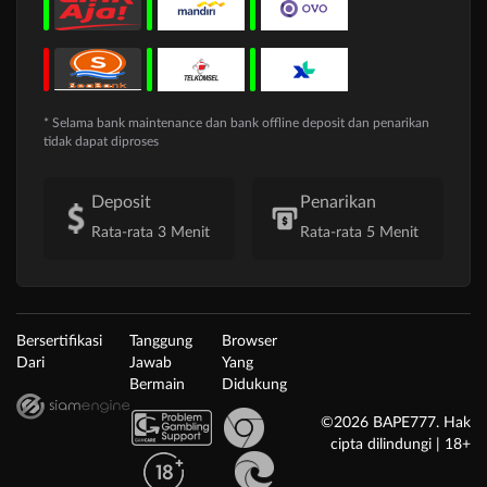
* Selama bank maintenance dan bank offline deposit dan penarikan
tidak dapat diproses
Deposit
Penarikan
Rata-rata 3 Menit
Rata-rata 5 Menit
Bersertifikasi
Tanggung
Browser
Dari
Jawab
Yang
Bermain
Didukung
©2026 BAPE777. Hak
cipta dilindungi | 18+