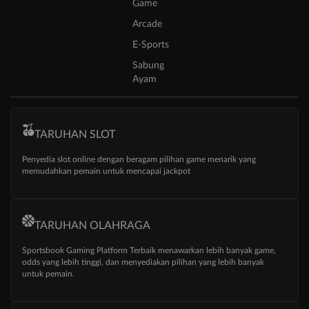
Game
Arcade
E-Sports
Sabung
Ayam
TARUHAN SLOT
Penyedia slot online dengan beragam pilihan game menarik yang
memudahkan pemain untuk mencapai jackpot
TARUHAN OLAHRAGA
Sportsbook Gaming Platform Terbaik menawarkan lebih banyak game,
odds yang lebih tinggi, dan menyediakan pilihan yang lebih banyak
untuk pemain.