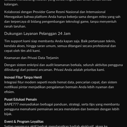
kalangan.
Kolaborasi dengan Provider Game Resmi Nasional dan Internasional
Menegaskan bahwa platform Anda hanya bekerja sama dengan mitra yang sah
dan terpercaya di bidang pengembangan teknologi game, tanpa menyentuh
ranah taruhan.
Dukungan Layanan Pelanggan 24 Jam
Tim support kami siap membantu Anda kapan saja. Baik pertanyaan teknis,
kendala akses, hingga saran umum, semua ditangani secara profesional dan
cepat oleh tim ahli kami.
Keamanan dan Privasi Data Terjamin
Dengan sistem enkripsi dan audit keamanan berkala, seluruh aktivitas pengguna
dilindungi dari potensi ancaman. Privasi Anda adalah prioritas kami.
Inovasi Fitur Tanpa Henti
Integrasi fitur modern seperti mode hemat data, pencarian cepat, dan sistem
notifikasi pintar menjadikan pengalaman bermain Anda lebih nyaman dan
efisien.
Pusat Edukasi Pemain
BAPE777 menyediakan berbagai panduan, strategi, serta tips yang membantu
pengguna memahami permainan secara mendalam dan bermain dengan lebih
bijak.
Event & Program Loyalitas
Setiap pengguna aktif berhak mendapatkan hadiah eksklusif, akses ke