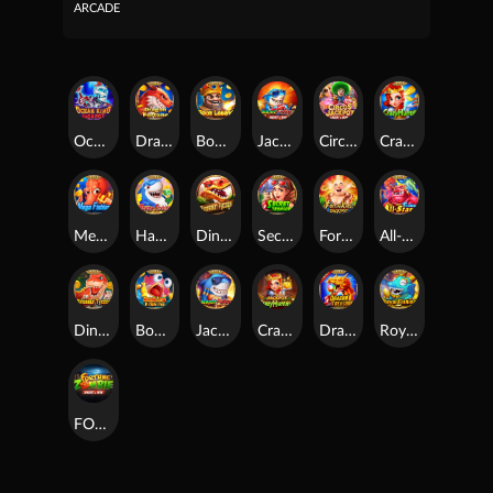
ARCADE
Ocean King Jackpot
Dragon Fortune
Boom Legend
Jackpot Fishing 2
Circus Jackpot
Crazy Hunter
Mega Fishing
Happy Fishing
Dinosaur Tycoon II
Secret Treasure
Fortune King Jackpot
All-star Fishing
Dinosaur Tycoon
Bombing Fishing
Jackpot Fishing
Crazy Hunter 2
Dragon Treasure
Royal Fishing
FORTUNE ZOMBIE