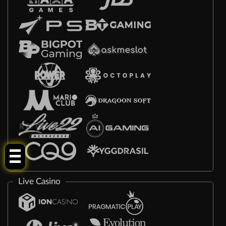
RTP Gacor!
Live Casino