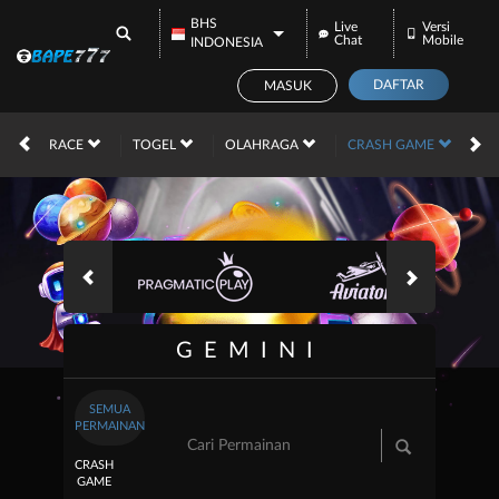
BHS
Live
Versi
Chat
Mobile
INDONESIA
DAFTAR
MASUK
O
RACE
TOGEL
OLAHRAGA
CRASH GAME
A
GEMINI
SEMUA
PERMAINAN
CRASH
GAME