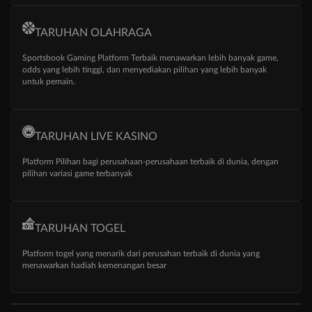
TARUHAN OLAHRAGA
Sportsbook Gaming Platform Terbaik menawarkan lebih banyak game,
odds yang lebih tinggi, dan menyediakan pilihan yang lebih banyak
untuk pemain.
TARUHAN LIVE KASINO
Platform Pilihan bagi perusahaan-perusahaan terbaik di dunia, dengan
pilihan variasi game terbanyak
TARUHAN TOGEL
Platform togel yang menarik dari perusahan terbaik di dunia yang
menawarkan hadiah kemenangan besar