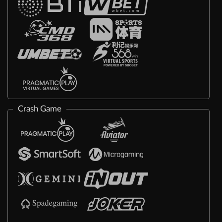
Crash Game