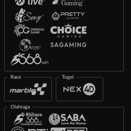
Race
Togel
Olahraga