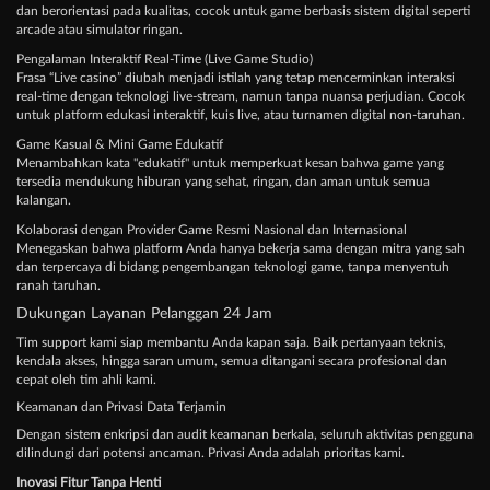
dan berorientasi pada kualitas, cocok untuk game berbasis sistem digital seperti
arcade atau simulator ringan.
Pengalaman Interaktif Real-Time (Live Game Studio)
Frasa “Live casino” diubah menjadi istilah yang tetap mencerminkan interaksi
real-time dengan teknologi live-stream, namun tanpa nuansa perjudian. Cocok
untuk platform edukasi interaktif, kuis live, atau turnamen digital non-taruhan.
Game Kasual & Mini Game Edukatif
Menambahkan kata "edukatif" untuk memperkuat kesan bahwa game yang
tersedia mendukung hiburan yang sehat, ringan, dan aman untuk semua
kalangan.
Kolaborasi dengan Provider Game Resmi Nasional dan Internasional
Menegaskan bahwa platform Anda hanya bekerja sama dengan mitra yang sah
dan terpercaya di bidang pengembangan teknologi game, tanpa menyentuh
ranah taruhan.
Dukungan Layanan Pelanggan 24 Jam
Tim support kami siap membantu Anda kapan saja. Baik pertanyaan teknis,
kendala akses, hingga saran umum, semua ditangani secara profesional dan
cepat oleh tim ahli kami.
Keamanan dan Privasi Data Terjamin
Dengan sistem enkripsi dan audit keamanan berkala, seluruh aktivitas pengguna
dilindungi dari potensi ancaman. Privasi Anda adalah prioritas kami.
Inovasi Fitur Tanpa Henti