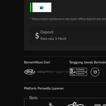
* Selama bank maintenance dan bank offline deposit dan pen
Deposit
Rata-rata 3 Menit
Bersertifikasi Dari
Tanggung Jawab Bermain
Platform Penyedia Layanan
Slots