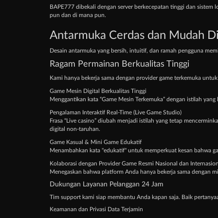
BAPE777 dibekali dengan server berkecepatan tinggi dan sistem 
pun dan di mana pun.
Antarmuka Cerdas dan Mudah Di
Desain antarmuka yang bersih, intuitif, dan ramah pengguna mem
Ragam Permainan Berkualitas Tinggi
Kami hanya bekerja sama dengan provider game terkemuka untuk m
Game Mesin Digital Berkualitas Tinggi
Menggantikan kata “Game Mesin Terkemuka” dengan istilah yang lebi
Pengalaman Interaktif Real-Time (Live Game Studio)
Frasa “Live casino” diubah menjadi istilah yang tetap mencerminka
digital non-taruhan.
Game Kasual & Mini Game Edukatif
Menambahkan kata "edukatif" untuk memperkuat kesan bahwa gam
Kolaborasi dengan Provider Game Resmi Nasional dan Internasion
Menegaskan bahwa platform Anda hanya bekerja sama dengan mit
Dukungan Layanan Pelanggan 24 Jam
Tim support kami siap membantu Anda kapan saja. Baik pertanyaan
Keamanan dan Privasi Data Terjamin