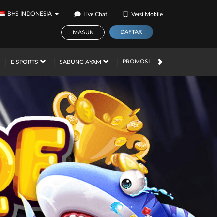
BHS INDONESIA
Live Chat
Versi Mobile
DAFTAR
MASUK
PROMOSI
E-SPORTS
SABUNG AYAM