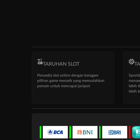
TARUHAN SLOT
T
Penyedia slot online dengan beragam
Sports
pilihan game menarik yang memudahkan
menawa
pemain untuk mencapai jackpot
lebih 
lebih 