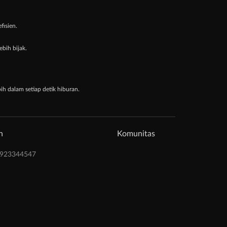
fisien.
bih bijak.
h dalam setiap detik hiburan.
n
Komunitas
923344547