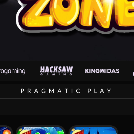
PRAGMATIC PLAY