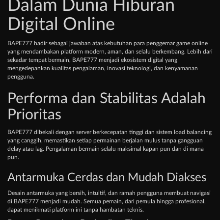
Dalam Dunia Hiburan
Digital Online
BAPE777 hadir sebagai jawaban atas kebutuhan para penggemar game online
yang mendambakan platform modern, aman, dan selalu berkembang. Lebih dari
sekadar tempat bermain, BAPE777 menjadi ekosistem digital yang
mengedepankan kualitas pengalaman, inovasi teknologi, dan kenyamanan
pengguna.
Performa dan Stabilitas Adalah
Prioritas
BAPE777 dibekali dengan server berkecepatan tinggi dan sistem load balancing
yang canggih, memastikan setiap permainan berjalan mulus tanpa gangguan
delay atau lag. Pengalaman bermain selalu maksimal kapan pun dan di mana
pun.
Antarmuka Cerdas dan Mudah Diakses
Desain antarmuka yang bersih, intuitif, dan ramah pengguna membuat navigasi
di BAPE777 menjadi mudah. Semua pemain, dari pemula hingga profesional,
dapat menikmati platform ini tanpa hambatan teknis.