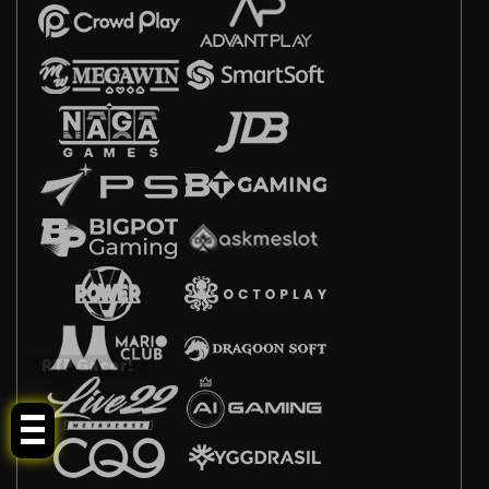
RTP Gacor!