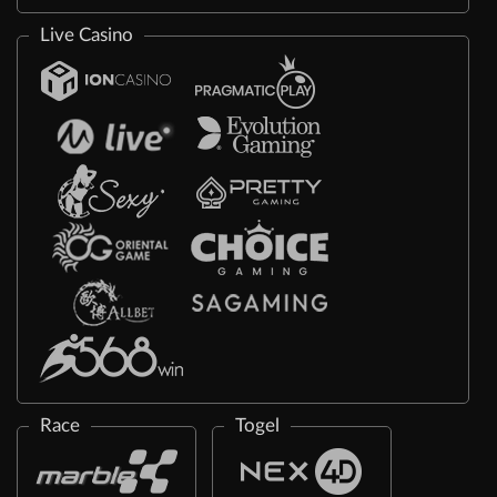
Live Casino
Race
Togel