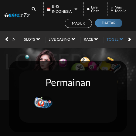
BHS
Live
Versi
Chat
Mobile
INDONESIA
DAFTAR
MASUK
T GAMES
SLOTS
LIVE CASINO
RACE
TOGEL
O
Permainan
i