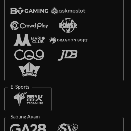
E-Sports
Sabung Ayam