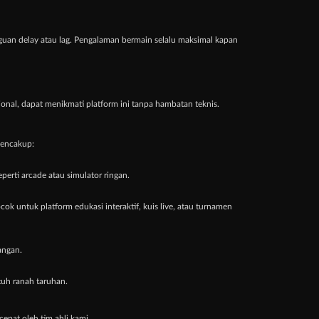
guan delay atau lag. Pengalaman bermain selalu maksimal kapan
nal, dapat menikmati platform ini tanpa hambatan teknis.
mencakup:
perti arcade atau simulator ringan.
ok untuk platform edukasi interaktif, kuis live, atau turnamen
angan.
uh ranah taruhan.
epat oleh tim ahli kami.