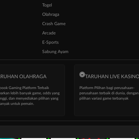
Togel
Olahraga
Crash Game
Arcade
E-Sports
Sabung Ayam
ARUHAN OLAHRAGA
TARUHAN LIVE KASIN
book Gaming Platform Terbaik
Platform Pilihan bagi perusahaan-
rkan lebih banyak game, odds yang
perusahaan terbaik di dunia, dengan
tinggi, dan menyediakan pilihan yang
pilihan variasi game terbanyak
banyak untuk pemain.