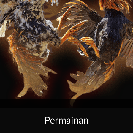
Permainan