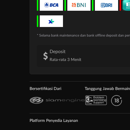
* Selama bank maintenance dan bank offline deposit dan pen
Deposit
Rata-rata 3 Menit
Bersertifikasi Dari
Tanggung Jawab Bermain
Platform Penyedia Layanan