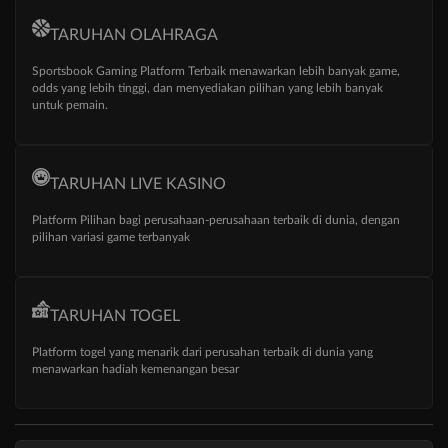
TARUHAN OLAHRAGA
Sportsbook Gaming Platform Terbaik menawarkan lebih banyak game,
odds yang lebih tinggi, dan menyediakan pilihan yang lebih banyak
untuk pemain.
TARUHAN LIVE KASINO
Platform Pilihan bagi perusahaan-perusahaan terbaik di dunia, dengan
pilihan variasi game terbanyak
TARUHAN TOGEL
Platform togel yang menarik dari perusahan terbaik di dunia yang
menawarkan hadiah kemenangan besar