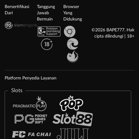
Bersertifikasi
Tanggung
Browser
Dari
Jawab
Yang
Bermain
Didukung
©2026 BAPE777. Hak
cipta dilindungi | 18+
Platform Penyedia Layanan
Slots