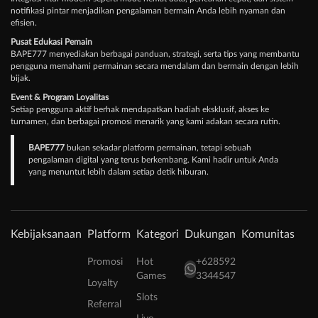
notifikasi pintar menjadikan pengalaman bermain Anda lebih nyaman dan
efisien.
Pusat Edukasi Pemain
BAPE777 menyediakan berbagai panduan, strategi, serta tips yang membantu
pengguna memahami permainan secara mendalam dan bermain dengan lebih
bijak.
Event & Program Loyalitas
Setiap pengguna aktif berhak mendapatkan hadiah eksklusif, akses ke
turnamen, dan berbagai promosi menarik yang kami adakan secara rutin.
BAPE777
bukan sekadar platform permainan, tetapi sebuah
pengalaman digital yang terus berkembang. Kami hadir untuk Anda
yang menuntut lebih dalam setiap detik hiburan.
Kebijaksanaan
Platform
Kategori
Dukungan
Komunitas
Promosi
Hot
+628592
Games
3344547
Loyalty
Slots
Referral