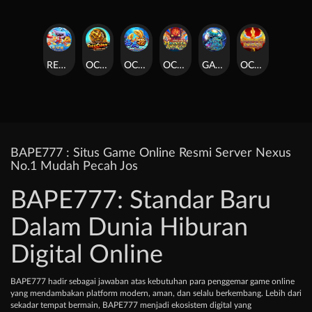
RED PACKET FISHING
OCEAN KING 2
OCEAN PROJECT
OCEAN KING 3
GALAXY WAR
OCEAN KING 4
BAPE777 : Situs Game Online Resmi Server Nexus
No.1 Mudah Pecah Jos
BAPE777: Standar Baru
Dalam Dunia Hiburan
Digital Online
BAPE777 hadir sebagai jawaban atas kebutuhan para penggemar game online
yang mendambakan platform modern, aman, dan selalu berkembang. Lebih dari
sekadar tempat bermain, BAPE777 menjadi ekosistem digital yang