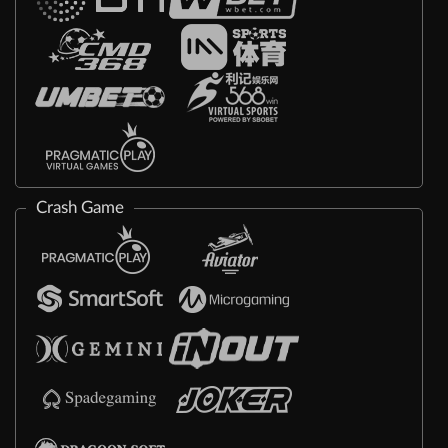
Crash Game