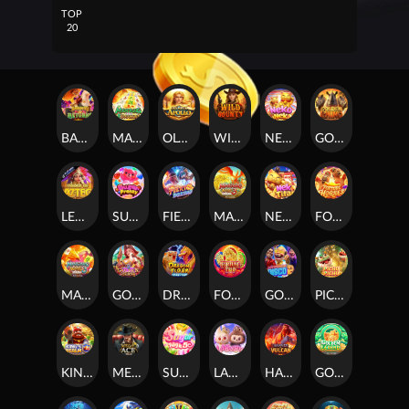
TOP
20
BANDITO RETURNS
MAHJONG 5 DRAGONS
OLYMPUS APOLLO
WILD BOUNTY
NEKO X NEKO
GOLDEN RHINO
LEGACY OF AZTEC
SUGAR FRENZY
FIERY BOXING
MAHJONG WAYS 3+
NEKO TITAN
FORTUNE HORSES
MAHJONG WAYS 3
GOLDEN ISLAND
DRAGON TIGER SHOWDOWN
FORTUNE TRIO
GOVERNMENT DISCO 2
PICHU PICHU
KING'S REALM
MEGA ACE
SUGAR HIGH5
LABUBY
HAMMER OF VULCAN
GOLDEN LEGEND