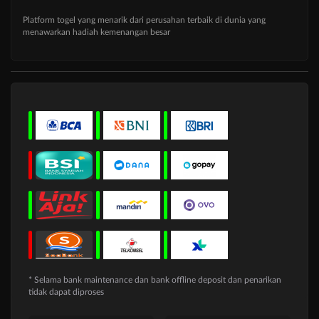
Platform togel yang menarik dari perusahan terbaik di dunia yang
menawarkan hadiah kemenangan besar
* Selama bank maintenance dan bank offline deposit dan penarikan
tidak dapat diproses