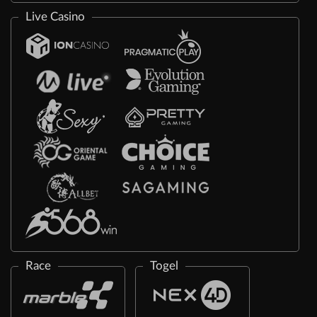
Live Casino
Race
Togel