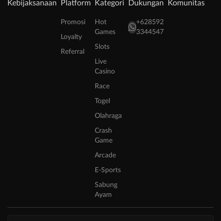
Kebijaksanaan
Platform
Kategori
Dukungan
Komunitas
Promosi
Hot
+628592
Games
3344547
Loyalty
Slots
Referral
Live
Casino
Race
Togel
Olahraga
Crash
Game
Arcade
E-Sports
Sabung
Ayam