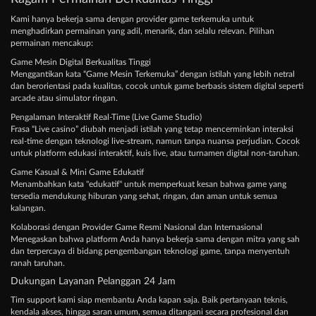
Kami hanya bekerja sama dengan provider game terkemuka untuk
menghadirkan permainan yang adil, menarik, dan selalu relevan. Pilihan
permainan mencakup:
Game Mesin Digital Berkualitas Tinggi
Menggantikan kata “Game Mesin Terkemuka” dengan istilah yang lebih netral
dan berorientasi pada kualitas, cocok untuk game berbasis sistem digital seperti
arcade atau simulator ringan.
Pengalaman Interaktif Real-Time (Live Game Studio)
Frasa “Live casino” diubah menjadi istilah yang tetap mencerminkan interaksi
real-time dengan teknologi live-stream, namun tanpa nuansa perjudian. Cocok
untuk platform edukasi interaktif, kuis live, atau turnamen digital non-taruhan.
Game Kasual & Mini Game Edukatif
Menambahkan kata "edukatif" untuk memperkuat kesan bahwa game yang
tersedia mendukung hiburan yang sehat, ringan, dan aman untuk semua
kalangan.
Kolaborasi dengan Provider Game Resmi Nasional dan Internasional
Menegaskan bahwa platform Anda hanya bekerja sama dengan mitra yang sah
dan terpercaya di bidang pengembangan teknologi game, tanpa menyentuh
ranah taruhan.
Dukungan Layanan Pelanggan 24 Jam
Tim support kami siap membantu Anda kapan saja. Baik pertanyaan teknis,
kendala akses, hingga saran umum, semua ditangani secara profesional dan