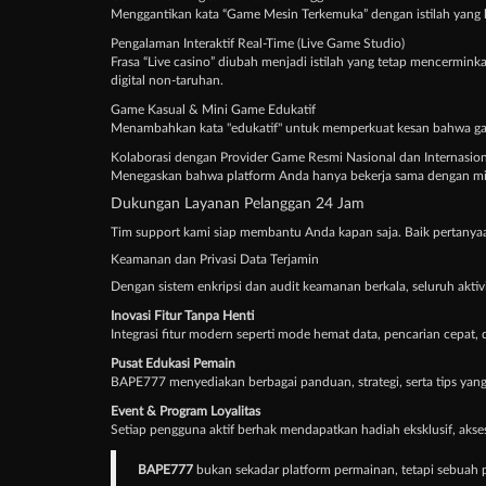
Menggantikan kata “Game Mesin Terkemuka” dengan istilah yang lebi
Pengalaman Interaktif Real-Time (Live Game Studio)
Frasa “Live casino” diubah menjadi istilah yang tetap mencerminka
digital non-taruhan.
Game Kasual & Mini Game Edukatif
Menambahkan kata "edukatif" untuk memperkuat kesan bahwa gam
Kolaborasi dengan Provider Game Resmi Nasional dan Internasion
Menegaskan bahwa platform Anda hanya bekerja sama dengan mit
Dukungan Layanan Pelanggan 24 Jam
Tim support kami siap membantu Anda kapan saja. Baik pertanyaan
Keamanan dan Privasi Data Terjamin
Dengan sistem enkripsi dan audit keamanan berkala, seluruh aktivi
Inovasi Fitur Tanpa Henti
Integrasi fitur modern seperti mode hemat data, pencarian cepat,
Pusat Edukasi Pemain
BAPE777 menyediakan berbagai panduan, strategi, serta tips y
Event & Program Loyalitas
Setiap pengguna aktif berhak mendapatkan hadiah eksklusif, akse
BAPE777
bukan sekadar platform permainan, tetapi sebuah p