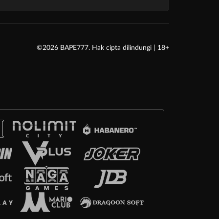
©2026 BAPE777. Hak cipta dilindungi | 18+