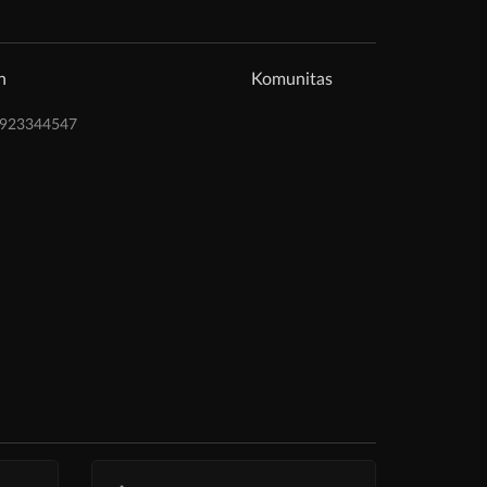
n
Komunitas
923344547