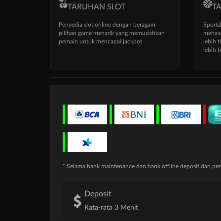
TARUHAN SLOT
T
Penyedia slot online dengan beragam
Sports
pilihan game menarik yang memudahkan
menawa
pemain untuk mencapai jackpot
lebih 
lebih 
* Selama bank maintenance dan bank offline deposit dan pen
Deposit
Rata-rata 3 Menit