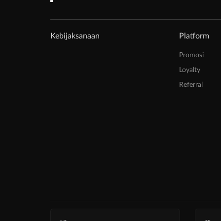
Kebijaksanaan
Platform
Promosi
Loyalty
Referral