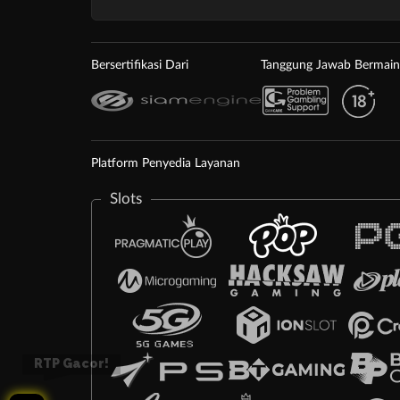
Bersertifikasi Dari
Tanggung Jawab Bermain
Platform Penyedia Layanan
Slots
RTP Gacor!