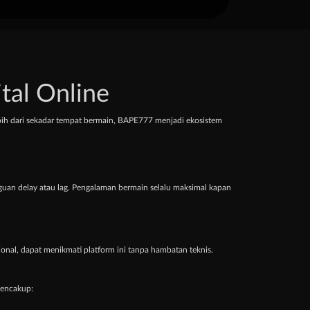
tal Online
ih dari sekadar tempat bermain, BAPE777 menjadi ekosistem
guan delay atau lag. Pengalaman bermain selalu maksimal kapan
nal, dapat menikmati platform ini tanpa hambatan teknis.
mencakup: