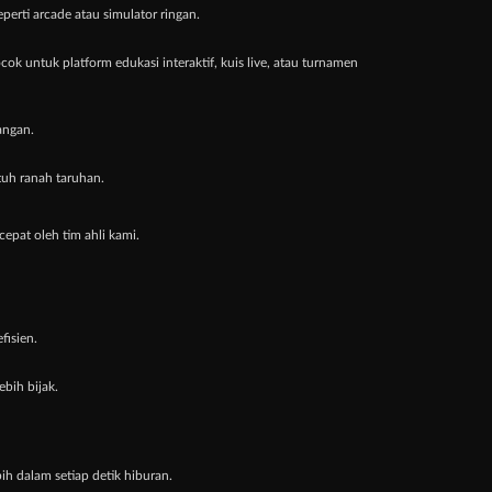
perti arcade atau simulator ringan.
ok untuk platform edukasi interaktif, kuis live, atau turnamen
angan.
uh ranah taruhan.
epat oleh tim ahli kami.
fisien.
bih bijak.
h dalam setiap detik hiburan.