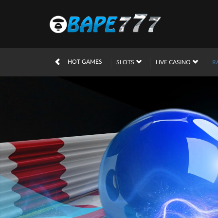
HOT GAMES
SLOTS
LIVE CASINO
R