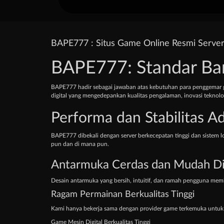
BAPE777 : Situs Game Online Resmi Serve
BAPE777: Standar Bar
BAPE777 hadir sebagai jawaban atas kebutuhan para penggemar 
digital yang mengedepankan kualitas pengalaman, inovasi tekno
Performa dan Stabilitas Ad
BAPE777 dibekali dengan server berkecepatan tinggi dan sistem 
pun dan di mana pun.
Antarmuka Cerdas dan Mudah Di
Desain antarmuka yang bersih, intuitif, dan ramah pengguna mem
Ragam Permainan Berkualitas Tinggi
Kami hanya bekerja sama dengan provider game terkemuka untuk m
Game Mesin Digital Berkualitas Tinggi