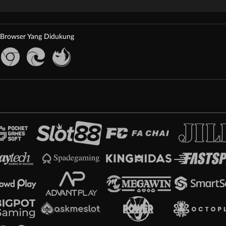
Browser Yang Didukung