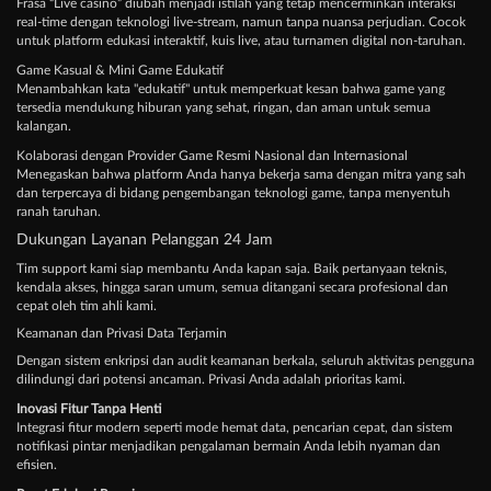
Frasa “Live casino” diubah menjadi istilah yang tetap mencerminkan interaksi
real-time dengan teknologi live-stream, namun tanpa nuansa perjudian. Cocok
untuk platform edukasi interaktif, kuis live, atau turnamen digital non-taruhan.
Game Kasual & Mini Game Edukatif
Menambahkan kata "edukatif" untuk memperkuat kesan bahwa game yang
tersedia mendukung hiburan yang sehat, ringan, dan aman untuk semua
kalangan.
Kolaborasi dengan Provider Game Resmi Nasional dan Internasional
Menegaskan bahwa platform Anda hanya bekerja sama dengan mitra yang sah
dan terpercaya di bidang pengembangan teknologi game, tanpa menyentuh
ranah taruhan.
Dukungan Layanan Pelanggan 24 Jam
Tim support kami siap membantu Anda kapan saja. Baik pertanyaan teknis,
kendala akses, hingga saran umum, semua ditangani secara profesional dan
cepat oleh tim ahli kami.
Keamanan dan Privasi Data Terjamin
Dengan sistem enkripsi dan audit keamanan berkala, seluruh aktivitas pengguna
dilindungi dari potensi ancaman. Privasi Anda adalah prioritas kami.
Inovasi Fitur Tanpa Henti
Integrasi fitur modern seperti mode hemat data, pencarian cepat, dan sistem
notifikasi pintar menjadikan pengalaman bermain Anda lebih nyaman dan
efisien.