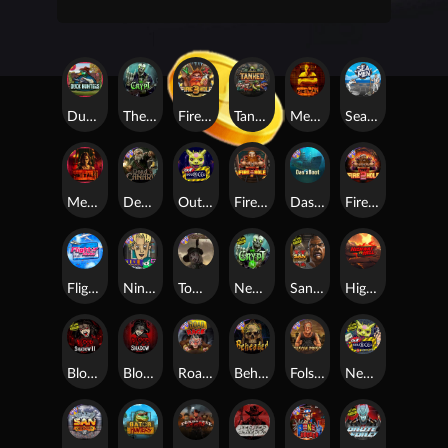
Duck Hunters
The Crypt
Fire in the Hole 3
Tanked
Mental
Seamen
Mental 2
Dead Canary
Outsourced
Fire In The Hole xBomb
Das xBoot
Fire in the Hole 2
Flight Mode
Nine To Five
Tombstone RIP
Nexus The Crypt
San Quentin 2: Death Row
Highway to Hell
Blood & Shadow 2
Blood & Shadow
Road Rage
Beheaded
Folsom Prison
Nexus Outsourced