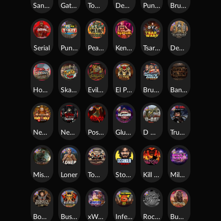
San Quentin xWays
Gator Hunters
Tombstone Slaughter
Dead, Dead, or Deader
Punk Rocker 2
Brute Force
Serial
Punk Toilet
Pearl Harbor
Kenneth Must Die
Tsar Wars
Deadwood R.I.P
Home of the Brave
Skate or Die
Evil Goblins xBomb
El Pasa Gunfight xNudge
Brute Force: Alien Onslaught
Bangkok Hilton
Nexus Fire In The Hole xBomb
Nexus Blood & Shadow
Possessed
Gluttony
D Day
True Grit Redemption
Misery Mining
Loner
Tombstone No Mercy
Stockholm Syndrome
Kill Em All
Milky Ways
Bounty Hunters xNudge®
Bushido Way xNudge
xWays Hoarder 2
Infectious 5 xWays
Rock Bottom
Buffalo Hunter