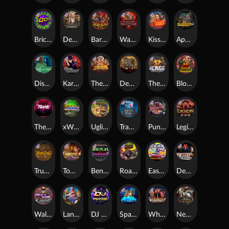
Brick Snake 2000
Deadwood xNudge
Barbarian Fury
Warrior Graveyard xNudge
Kiss My Chainsaw
Apocalypse Super xNudge
Disturbed
Karen Maneater
The Border
Dead Men Walking
The Cage
Blood Diamond
The Rave
xWays Hoarder xSplit
Ugliest Catch
Tractor Beam
Punk Rocker
Legion X
True kult
Tomb of Nefertiti
Benji Killed in Vegas
Roadkill
East Coast Vs West Coast
Devil's Crossroad
Walk of Shame
Land of the Free
DJ Psycho
Space Donkey
Whacked
Nexus Tombstone RIP