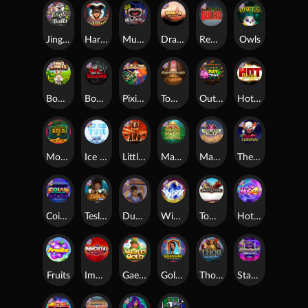
Jingle Balls
Harlequin Carnival
Munchies
Dragon Tribe
Remember Gulag
Owls
Bonus Bunnies
Book Of Shadows
Pixies vs Pirates
Tomb of Akhenaten
Outsourced: Payday
Hot Nudge
Monkey's Gold xPays
Ice Ice Yeti
Little Bighorn
Mayan Magic Wildfire
Manhattan Goes Wild
The Creepy Carnival
Coins of Fortune
Tesla Jolt
Dungeon Quest
WiXX
Tombstone
Hot 4 Cash
Fruits
Immortal Fruits
Gaelic Gold
Golden Genie And The Walking Wilds
Thor: Hammer Time
Starstruck