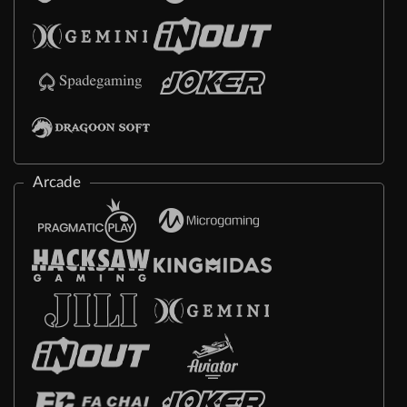
Arcade