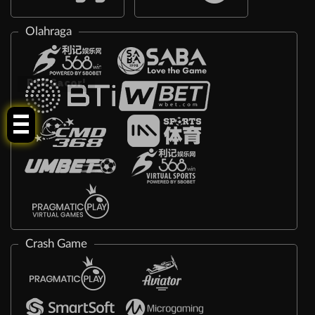
Olahraga
RTP Gacor!
Crash Game