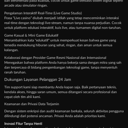
dan berorientasi pada kualitas, cocok untuk game berbasis sistem digital seperti
arcade atau simulator ringan.
Pengalaman Interaktif Real-Time (Live Game Studio)
Frasa “Live casino” diubah menjadi istilah yang tetap mencerminkan interaksi
real-time dengan teknologi live-stream, namun tanpa nuansa perjudian. Cocok
untuk platform edukasi interaktif, kuis live, atau turnamen digital non-taruhan.
Game Kasual & Mini Game Edukatif
Menambahkan kata "edukatif" untuk memperkuat kesan bahwa game yang
tersedia mendukung hiburan yang sehat, ringan, dan aman untuk semua
kalangan.
Kolaborasi dengan Provider Game Resmi Nasional dan Internasional
Menegaskan bahwa platform Anda hanya bekerja sama dengan mitra yang sah
dan terpercaya di bidang pengembangan teknologi game, tanpa menyentuh
ranah taruhan.
Dukungan Layanan Pelanggan 24 Jam
Tim support kami siap membantu Anda kapan saja. Baik pertanyaan teknis,
kendala akses, hingga saran umum, semua ditangani secara profesional dan
cepat oleh tim ahli kami.
Keamanan dan Privasi Data Terjamin
Dengan sistem enkripsi dan audit keamanan berkala, seluruh aktivitas pengguna
dilindungi dari potensi ancaman. Privasi Anda adalah prioritas kami.
Inovasi Fitur Tanpa Henti