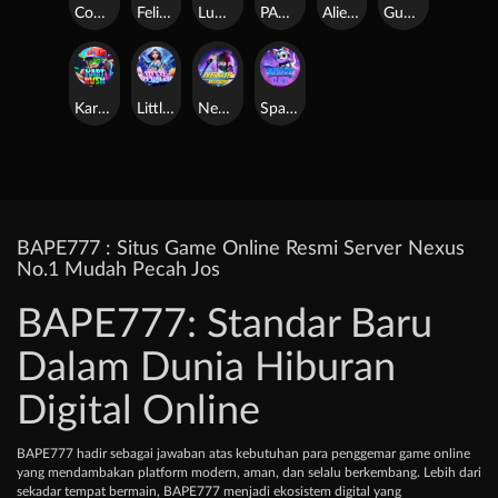
Cooking Red
Felix The Robber
Lumina Drift
PANDA BLESSING
Alien Invasion
Guardian of Gold
Kart Rush
Little Mermaid
Nexus Blade
Space Cat
BAPE777 : Situs Game Online Resmi Server Nexus
No.1 Mudah Pecah Jos
BAPE777: Standar Baru
Dalam Dunia Hiburan
Digital Online
BAPE777 hadir sebagai jawaban atas kebutuhan para penggemar game online
yang mendambakan platform modern, aman, dan selalu berkembang. Lebih dari
sekadar tempat bermain, BAPE777 menjadi ekosistem digital yang