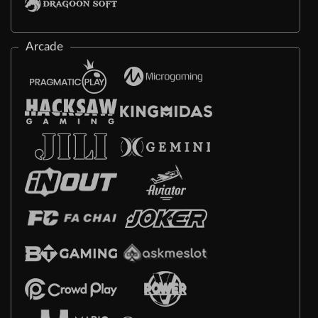
Arcade