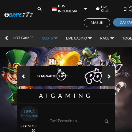
BHS
Live
Ve
Chat
M
INDONESIA
DAFTA
MASUK
IDR
12,739,605,
HOT GAMES
SLOTS
LIVE CASINO
RACE
TOG
AIGAMING
SEMUA
PERMAINAN
SLOTS
TOP
20