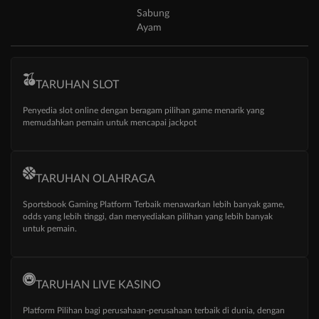
Sabung
Ayam
TARUHAN SLOT
Penyedia slot online dengan beragam pilihan game menarik yang
memudahkan pemain untuk mencapai jackpot
TARUHAN OLAHRAGA
Sportsbook Gaming Platform Terbaik menawarkan lebih banyak game,
odds yang lebih tinggi, dan menyediakan pilihan yang lebih banyak
untuk pemain.
TARUHAN LIVE KASINO
Platform Pilihan bagi perusahaan-perusahaan terbaik di dunia, dengan