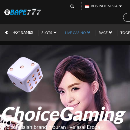
BHS INDONESIA
HOT GAMES
SLOTS
LIVE CASINO
RACE
TOG
ChoiceGaming
Choice adalah brand hiburan live asal Eropa