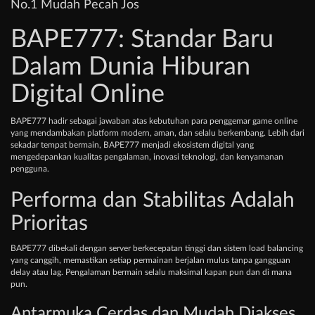
No.1 Mudah Pecah Jos
BAPE777: Standar Baru
Dalam Dunia Hiburan
Digital Online
BAPE777 hadir sebagai jawaban atas kebutuhan para penggemar game online
yang mendambakan platform modern, aman, dan selalu berkembang. Lebih dari
sekadar tempat bermain, BAPE777 menjadi ekosistem digital yang
mengedepankan kualitas pengalaman, inovasi teknologi, dan kenyamanan
pengguna.
Performa dan Stabilitas Adalah
Prioritas
BAPE777 dibekali dengan server berkecepatan tinggi dan sistem load balancing
yang canggih, memastikan setiap permainan berjalan mulus tanpa gangguan
delay atau lag. Pengalaman bermain selalu maksimal kapan pun dan di mana
pun.
Antarmuka Cerdas dan Mudah Diakses