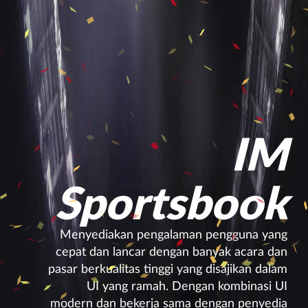
IM
Sportsbook
Menyediakan pengalaman pengguna yang
cepat dan lancar dengan banyak acara dan
pasar berkualitas tinggi yang disajikan dalam
UI yang ramah. Dengan kombinasi UI
modern dan bekerja sama dengan penyedia