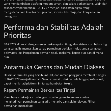
yang mendambakan platform modern, aman, dan selalu berkembang. Lebih dari
sekadar tempat bermain, BAPE777 menjadi ekosistem digital yang
mengedepankan kualitas pengalaman, inovasi teknologi, dan kenyamanan
pengguna.
Performa dan Stabilitas Adalah
Prioritas
BAPE777 dibekali dengan server berkecepatan tinggi dan sistem load balancing
yang canggih, memastikan setiap permainan berjalan mulus tanpa gangguan
delay atau lag. Pengalaman bermain selalu maksimal kapan pun dan di mana
pun.
Antarmuka Cerdas dan Mudah Diakses
Desain antarmuka yang bersih, intuitif, dan ramah pengguna membuat navigasi
di BAPE777 menjadi mudah. Semua pemain, dari pemula hingga profesional,
dapat menikmati platform ini tanpa hambatan teknis.
Ragam Permainan Berkualitas Tinggi
Kami hanya bekerja sama dengan provider game terkemuka untuk
menghadirkan permainan yang adil, menarik, dan selalu relevan. Pilihan
permainan mencakup: