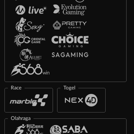
Race
Togel
Olahraga