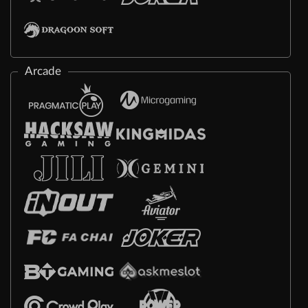
Arcade